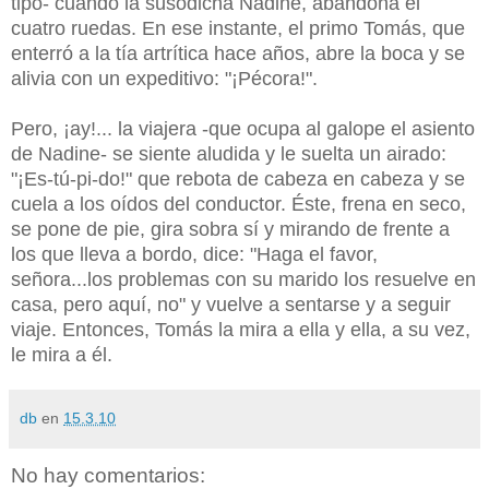
tipo- cuando la susodicha Nadine, abandona el
cuatro ruedas. En ese instante, el primo Tomás, que
enterró a la tía artrítica hace años, abre la boca y se
alivia con un expeditivo: "¡Pécora!".
Pero, ¡ay!... la viajera -que ocupa al galope el asiento
de Nadine- se siente aludida y le suelta un airado:
"¡Es-tú-pi-do!" que rebota de cabeza en cabeza y se
cuela a los oídos del conductor. Éste, frena en seco,
se pone de pie, gira sobra sí y mirando de frente a
los que lleva a bordo, dice: "Haga el favor,
señora...los problemas con su marido los resuelve en
casa, pero aquí, no" y vuelve a sentarse y a seguir
viaje. Entonces, Tomás la mira a ella y ella, a su vez,
le mira a él.
db
en
15.3.10
No hay comentarios: